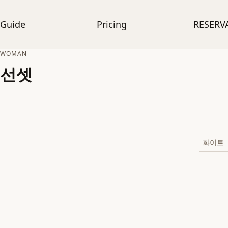
Guide
Pricing
RESERV
WOMAN
선셋
화이트