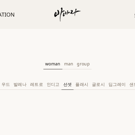
ATION
woman
man
group
우드
발레나
레트로
인디고
선셋
플래시
글로시
딥그레이
샌