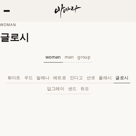
WOMAN
글로시
Guide
woman
man
group
화이트
우드
발레나
레트로
인디고
선셋
플래시
글로시
딥그레이
샌드
듀오
>
Pricing