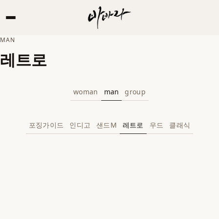
MAN
레트로
Guide
woman
man
group
>
Pricing
포징가이드
인디고
샌드M
레트로
우드
클래식
>
RESERVATION